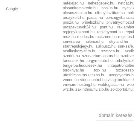
nefelejsd.hu
nehezgepek.hu
netcat.h
nissankereskedo.hu
nonius.hu
nyelvi
Google+
olcsoszorolap.hu
oltonytisztitas.hu
onl
orczykert.hu
pasas.hu
penzugyitanacs
posza.hu
pribelszki.hu
privatnyomozo.
prospektusok24.hu
psnt.hu
reklamho
repjegykozpont.hu
repjegypont.hu
repu
resz.hu
rhodos.hu
rockzone.hu
rogzites.
servira.eu
silence.hu
skyland.hu
startrepulojegy.hu
sulibusz.hu
sun-safe
szallaskozvetito.hu
szatocs.hu
szeli
szerint.hu
szervertamogatas.hu
szoftve
tancosok.hu
targymutato.hu
tarhelydis
tengerpartiudulesek.hu
tintapatrontolte
toroknyar.hu
torx.hu
tozsdeszot
utasbiztositas.utazas.hu
uveggyartas.h
venne.hu
videocontrol.hu
vilagitoreklam.
vmware-hosting.hu
webfoglalas.hu
webf
wrz.hu
zakinthos.hu
zio.hu
zoldportal.hu