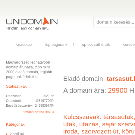
Kezdőlap
Top pagerank
Top becsült érték
Keresé
Magyarország legnagyobb
domain áruháza, több mint
2000 eladó domain, legjobb
pagerank értékekkel.
Eladó domain:
tarsasut
Statisztikák
A domain ára:
29900
H
Összesen
2621 db
Összérték
115497790Ft
Becsült összérték
243583974Ft
további statisztikák »
Kulcsszavak: társasutak,
utak, utazás, saját szer
Kategóriák
iroda, szervezett út, kör
2 betű (6)