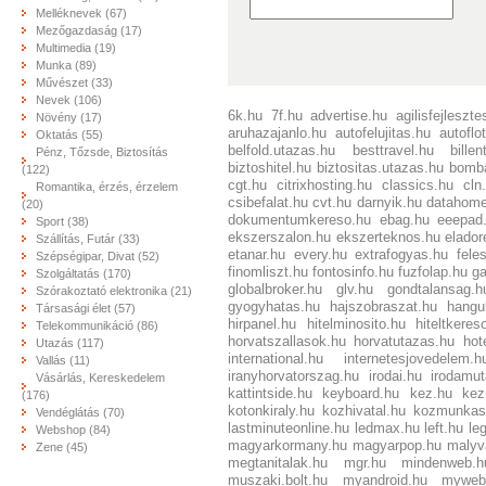
Melléknevek (67)
Mezőgazdaság (17)
Multimedia (19)
Munka (89)
Művészet (33)
Nevek (106)
6k.hu
7f.hu
advertise.hu
agilisfejleszte
Növény (17)
aruhazajanlo.hu
autofelujitas.hu
autoflo
Oktatás (55)
belfold.utazas.hu
besttravel.hu
bille
Pénz, Tőzsde, Biztosítás
biztoshitel.hu
biztositas.utazas.hu
bomb
(122)
cgt.hu
citrixhosting.hu
classics.hu
cln
Romantika, érzés, érzelem
csibefalat.hu
cvt.hu
darnyik.hu
datahome
(20)
dokumentumkereso.hu
ebag.hu
eeepad
Sport (38)
ekszerszalon.hu
ekszerteknos.hu
elador
Szállítás, Futár (33)
etanar.hu
every.hu
extrafogyas.hu
fele
Szépségipar, Divat (52)
finomliszt.hu
fontosinfo.hu
fuzfolap.hu
ga
Szolgáltatás (170)
globalbroker.hu
glv.hu
gondtalansag.h
Szórakoztató elektronika (21)
gyogyhatas.hu
hajszobraszat.hu
hangu
Társasági élet (57)
hirpanel.hu
hitelminosito.hu
hiteltkeres
Telekommunikáció (86)
horvatszallasok.hu
horvatutazas.hu
hot
Utazás (117)
international.hu
internetesjovedelem.h
Vallás (11)
iranyhorvatorszag.hu
irodai.hu
irodamut
Vásárlás, Kereskedelem
kattintside.hu
keyboard.hu
kez.hu
kez
(176)
kotonkiraly.hu
kozhivatal.hu
kozmunkas
Vendéglátás (70)
lastminuteonline.hu
ledmax.hu
left.hu
le
Webshop (84)
magyarkormany.hu
magyarpop.hu
malyv
Zene (45)
megtanitalak.hu
mgr.hu
mindenweb.h
muszaki.bolt.hu
myandroid.hu
myweb