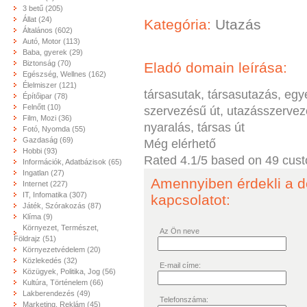
3 betű (205)
Állat (24)
Kategória:
Utazás
Általános (602)
Autó, Motor (113)
Baba, gyerek (29)
Biztonság (70)
Eladó domain leírása:
Egészség, Wellnes (162)
Élelmiszer (121)
társasutak, társasutazás, egyé
Építőipar (78)
Felnőtt (10)
szervezésű út, utazásszervezé
Film, Mozi (36)
nyaralás, társas út
Fotó, Nyomda (55)
Gazdaság (69)
Még elérhető
Hobbi (93)
Rated
4.1
/5 based on
49
cust
Információk, Adatbázisok (65)
Ingatlan (27)
Amennyiben érdekli a d
Internet (227)
IT, Infomatika (307)
kapcsolatot:
Játék, Szórakozás (87)
Klíma (9)
Környezet, Természet,
Az Ön neve
Földrajz (51)
Környezetvédelem (20)
Közlekedés (32)
E-mail címe:
Közügyek, Politika, Jog (56)
Kultúra, Történelem (66)
Lakberendezés (49)
Telefonszáma:
Marketing, Reklám (45)